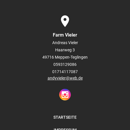
place
Farm Vieler
Andreas Vieler
Haarweg 3
49716
Meppen-Teglingen
0593129086
01714117087
andyvieler@web.de
STARTSEITE