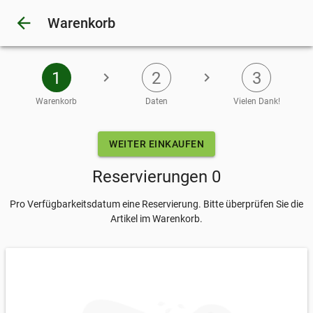
arrow_back
Warenkorb
1
2
3
chevron_right
chevron_right
Warenkorb
Daten
Vielen Dank!
Eingeben
WEITER EINKAUFEN
Reservierungen 0
Pro Verfügbarkeitsdatum eine Reservierung. Bitte überprüfen Sie die
Artikel im Warenkorb.